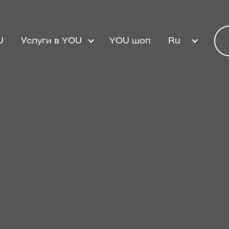
U
Услуги в YOU
YOU шоп
Ru