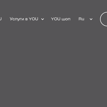
U
Услуги в YOU
YOU шоп
Ru