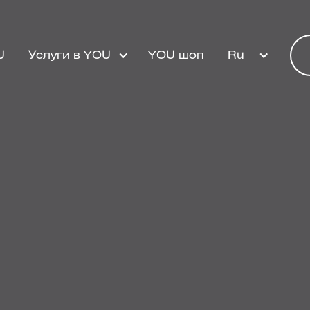
U
Услуги в YOU
YOU шоп
Ru