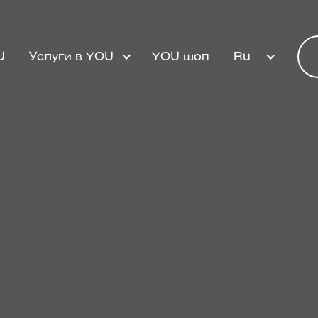
U
Услуги в YOU
YOU шоп
Ru