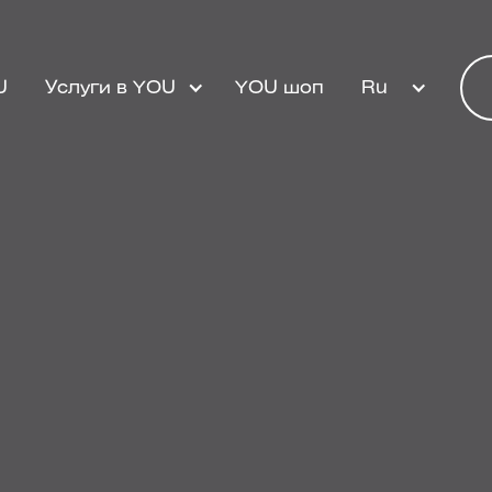
U
Услуги в YOU
YOU шоп
Ru